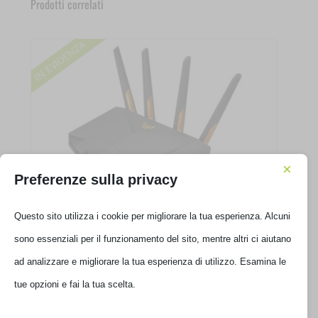
Prodotti correlati
×
Preferenze sulla privacy
ROUTER ASUS TUF GAMING AX4200 ESTENDIBILE
Questo sito utilizza i cookie per migliorare la tua esperienza. Alcuni
90IG07Q0-MO3100
sono essenziali per il funzionamento del sito, mentre altri ci aiutano
ad analizzare e migliorare la tua esperienza di utilizzo. Esamina le
€
189,00
€
135,01
Il
tue opzioni e fai la tua scelta.
prezzo
Prezzo valido fino al
31/08/2026
originale