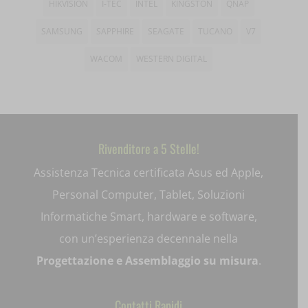
HIKVISION
I-TEC
INTEL
KINGSTON
QNAP
mjx.menu
SAMSUNG
SAPPHIRE
SEAGATE
TUCANO
V7
notified-Notify_Cat_None
WACOM
WESTERN DIGITAL
perf_*
pum-*
SL_GWPT_Show_Hide_tmp
Rivenditore a 5 Stelle!
Assistenza Tecnica certificata Asus ed Apple,
SL_wptGlobTipTmp
Personal Computer, Tablet, Soluzioni
SLO_G_WPT_TO
Informatiche Smart, hardware e software,
SLO_GWPT_Show_Hide_tmp
con un’esperienza decennale nella
Progettazione e Assemblaggio su misura
.
SLO_wptGlobTipTmp
ssm_au_c
Contatti Rapidi