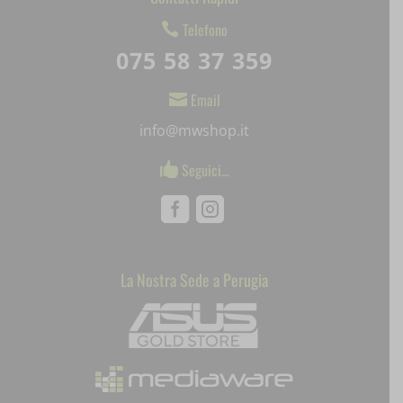
uaval
Telefono

075 58 37 359
wpc*
Email

info@mwshop.it
Seguici…

Facebook
Instagram
La Nostra Sede a Perugia
Mediaware