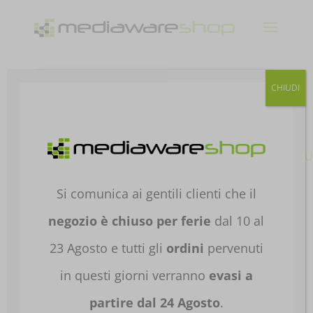
Products
CHIUDI
search
Home
/
RETI E
VIDEOSORVEGLIANZA
/
NETWORKING
/
ROUTER
/
ROU
ASUS RT-AX52 AX1800 WIFI6 ESTENDIBILE
90IG08T0-MO3H00
Si comunica ai gentili clienti che il
negozio è chiuso per ferie
dal 10 al
23 Agosto e tutti gli
ordini
pervenuti
in questi giorni verranno
evasi a
partire dal 24 Agosto
.