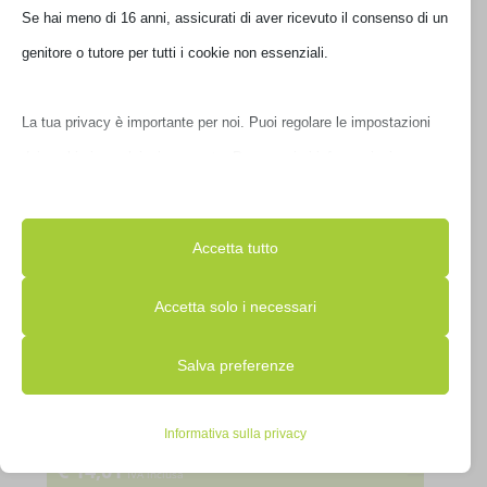
era:
Il
Se hai meno di 16 anni, assicurati di aver ricevuto il consenso di un
IVA inclusa
€ 189,00.
prezzo
Ultimi pezzi disponibili
genitore o tutore per tutti i cookie non essenziali.
attuale
è:
€ 135,01.
La tua privacy è importante per noi. Puoi regolare le impostazioni
dei cookie in qualsiasi momento. Per maggiori informazioni su
come utilizziamo i dati, leggi la nostra politica sulla privacy. Puoi
modificare le tue preferenze in qualsiasi momento facendo clic sul
Accetta tutto
pulsante delle impostazioni qui sotto.
Accetta solo i necessari
Nota che, se scegli di disabilitare alcuni tipi di cookie, questo
Salva preferenze
potrebbe influire sulla tua esperienza del sito e sui servizi che
ADATTATORE USB WIFI ASUS USB-N10 B1 NANO
possiamo offrire.
90IG05E0-MO0R00
Informativa sulla privacy
€
14,01
Essenziali
IVA inclusa