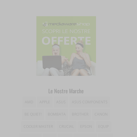
wp_woocommerce_session_*
_gd*
wp-settings-*
amp_*
wp-settings-time-*
appval
mhcookie
entval
et-editing-post-*
et-recommend-sync-post-*
et-saved-post*
Le Nostre Marche
et-saving-post-*
AMD
APPLE
ASUS
ASUS COMPONENTS
ext_name
BE QUIET!
BOMBATA
BROTHER
CANON
i18next
COOLER MASTER
CRUCIAL
EPSON
EQUIP
litespeed_qc_hide_banner