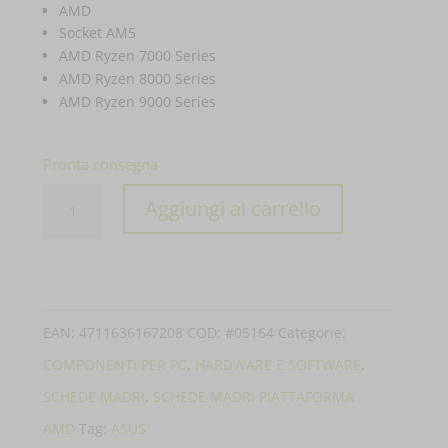
AMD
Socket AM5
AMD Ryzen 7000 Series
AMD Ryzen 8000 Series
AMD Ryzen 9000 Series
Pronta consegna
SCHEDA
Aggiungi al carrello
MADRE
MB
ASUS
ROG
EAN:
4711636167208
COD:
#05164
Categorie:
STRIX
COMPONENTI PER PC
,
HARDWARE E SOFTWARE
,
X870E-
SCHEDE MADRI
,
SCHEDE MADRI PIATTAFORMA
H
AMD
Tag:
ASUS