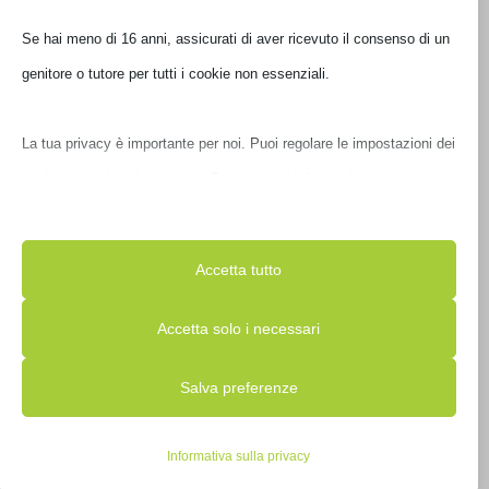
Disponibile
Se hai meno di 16 anni, assicurati di aver ricevuto il consenso di un
genitore o tutore per tutti i cookie non essenziali.
La tua privacy è importante per noi. Puoi regolare le impostazioni
dei cookie in qualsiasi momento. Per maggiori informazioni su
come utilizziamo i dati, leggi la nostra politica sulla privacy. Puoi
modificare le tue preferenze in qualsiasi momento facendo clic sul
Accetta tutto
pulsante delle impostazioni qui sotto.
Accetta solo i necessari
RAM KINGSTON DIMM DDR4 8GB 3200MHZ SR
Nota che, se scegli di disabilitare alcuni tipi di cookie, questo
KVR32N22S8//8
Salva preferenze
potrebbe influire sulla tua esperienza del sito e sui servizi che
possiamo offrire.
€
124,00
IVA inclusa
Informativa sulla privacy
Disponibile