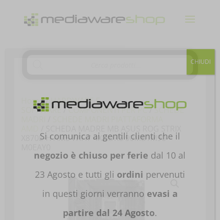
Products
CHIUDI
search
Home
/
HARDWARE E
SOFTWARE
/
COMPONENTI PER PC
/
SCHEDE
MADRI
/
SCHEDE MADRI PIATTAFORMA
AMD
/ SCHEDA MADRE MB ASUS ROG STRIX
Si comunica ai gentili clienti che il
X870E-H AM5 WIFI7 4XDDR5 90MB1M90-
M0EAY0
negozio è chiuso per ferie
dal 10 al
23 Agosto e tutti gli
ordini
pervenuti
in questi giorni verranno
evasi a
partire dal 24 Agosto
.