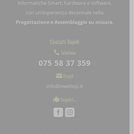
Informatiche Smart, hardware e software,
litespeed_qc_hide_banner
con un’esperienza decennale nella
mjx.menu
Progettazione e Assemblaggio su misura
.
notified-Notify_Cat_None
Contatti Rapidi
perf_*
Telefono

pum-*
075 58 37 359
SL_GWPT_Show_Hide_tmp
Email

SL_wptGlobTipTmp
info@mwshop.it
SLO_G_WPT_TO
Seguici…

SLO_GWPT_Show_Hide_tmp
Facebook
Instagram
SLO_wptGlobTipTmp
ssm_au_c