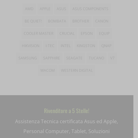
wp_woocommerce_session_*
AMD
APPLE
ASUS
ASUS COMPONENTS
_gd*
wp-settings-*
BE QUIET!
BOMBATA
BROTHER
CANON
amp_*
COOLER MASTER
CRUCIAL
EPSON
EQUIP
wp-settings-time-*
appval
HIKVISION
I-TEC
INTEL
KINGSTON
QNAP
mhcookie
entval
SAMSUNG
SAPPHIRE
SEAGATE
TUCANO
V7
et-editing-post-*
WACOM
WESTERN DIGITAL
et-recommend-sync-post-*
et-saved-post*
et-saving-post-*
Rivenditore a 5 Stelle!
ext_name
Assistenza Tecnica certificata Asus ed Apple,
i18next
Personal Computer, Tablet, Soluzioni