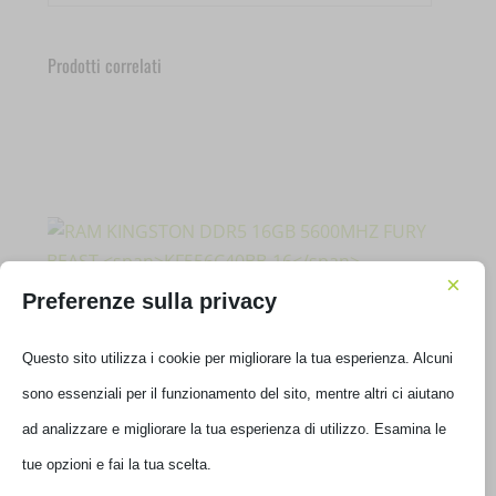
Prodotti correlati
×
Preferenze sulla privacy
Questo sito utilizza i cookie per migliorare la tua esperienza. Alcuni
RAM KINGSTON DDR5 16GB 5600MHZ FURY BEAST
sono essenziali per il funzionamento del sito, mentre altri ci aiutano
KF556C40BB-16
ad analizzare e migliorare la tua esperienza di utilizzo. Esamina le
tue opzioni e fai la tua scelta.
€
330,00
IVA inclusa