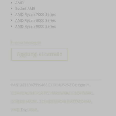
AMD
Socket AM5
AMD Ryzen 7000 Series
AMD Ryzen 8000 Series
AMD Ryzen 9000 Series
Pronta consegna
SCHEDA
Aggiungi al carrello
MADRE
MB
ASUS
TUF
EAN:
4711387995488
COD:
#05252
Categorie:
GAMING
COMPONENTI PER PC
,
HARDWARE E SOFTWARE
,
B650E-
SCHEDE MADRI
,
SCHEDE MADRI PIATTAFORMA
PLUS
AMD
Tag:
ASUS