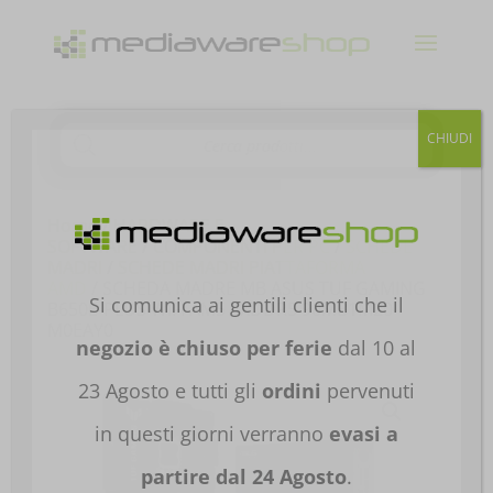
Products
CHIUDI
search
Home
/
HARDWARE E
SOFTWARE
/
COMPONENTI PER PC
/
SCHEDE
MADRI
/
SCHEDE MADRI PIATTAFORMA
AMD
/ SCHEDA MADRE MB ASUS TUF GAMING
Si comunica ai gentili clienti che il
B650E-PLUS WIFI AM5 4XDDR5 90MB1M20-
M0EAY0
negozio è chiuso per ferie
dal 10 al
23 Agosto e tutti gli
ordini
pervenuti
in questi giorni verranno
evasi a
partire dal 24 Agosto
.