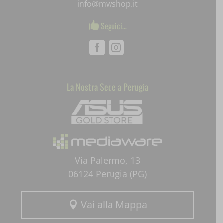
info@mwshop.it
SLO_G_WPT_TO
Seguici…

SLO_GWPT_Show_Hide_tmp
Facebook
Instagram
SLO_wptGlobTipTmp
ssm_au_c
La Nostra Sede a Perugia
Mediaware
uaval
wpc*
Via Palermo, 13
06124 Perugia (PG)
Vai alla Mappa
