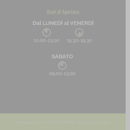
Orari di Apertura
© Mediaware S.n.c. - PI 02297240547 |
Privacy & Cookies
|