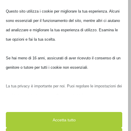
Disponibile
Questo sito utilizza i cookie per migliorare la tua esperienza. Alcuni
sono essenziali per il funzionamento del sito, mentre altri ci aiutano
ad analizzare e migliorare la tua esperienza di utilizzo. Esamina le
tue opzioni e fai la tua scelta.
Se hai meno di 16 anni, assicurati di aver ricevuto il consenso di un
genitore o tutore per tutti i cookie non essenziali.
La tua privacy è importante per noi. Puoi regolare le impostazioni
PROCESSORE INTEL ALDER LAKE I7-12700F 2.1GHZ
dei cookie in qualsiasi momento. Per maggiori informazioni su
BX8071512700F
come utilizziamo i dati, leggi la nostra politica sulla privacy. Puoi
€
337,00
modificare le tue preferenze in qualsiasi momento facendo clic sul
IVA inclusa
Accetta tutto
Disponibile
pulsante delle impostazioni qui sotto.