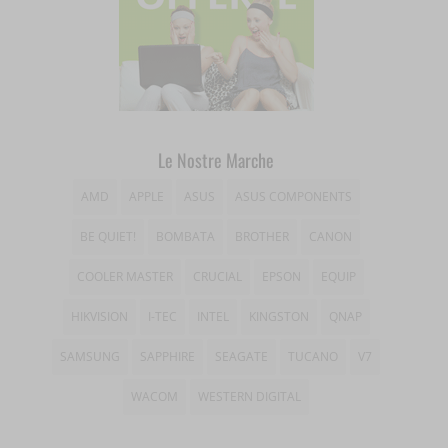
woocommerce_cart_hash
sbjs_session
_gcl_gs
__itrace_wid
woocommerce_items_in_cart
sbjs_udata
__ivc
wordpress_logged_in_*
tk_*r
__wpkreporterwid_
wordpress_test_cookie
tk_ai
_dd_s
Le Nostre Marche
wp_woocommerce_session_*
_gd*
AMD
APPLE
ASUS
ASUS COMPONENTS
wp-settings-*
BE QUIET!
BOMBATA
BROTHER
CANON
amp_*
wp-settings-time-*
COOLER MASTER
CRUCIAL
EPSON
EQUIP
appval
mhcookie
HIKVISION
I-TEC
INTEL
KINGSTON
QNAP
entval
SAMSUNG
SAPPHIRE
SEAGATE
TUCANO
V7
et-editing-post-*
WACOM
WESTERN DIGITAL
et-recommend-sync-post-*