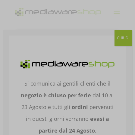
Products
CHIUDI
search
Home
/
HARDWARE E
SOFTWARE
/
COMPONENTI PER PC
/
SCHEDE
MADRI
/
SCHEDE MADRI PIATTAFORMA
AMD
/ SCHEDA MADRE MB ASUS TUF GAMING
Si comunica ai gentili clienti che il
B850M-PLUS AM5 4XDDR5 90MB1IX0-M0EAY0
negozio è chiuso per ferie
dal 10 al
23 Agosto e tutti gli
ordini
pervenuti
in questi giorni verranno
evasi a
partire dal 24 Agosto
.