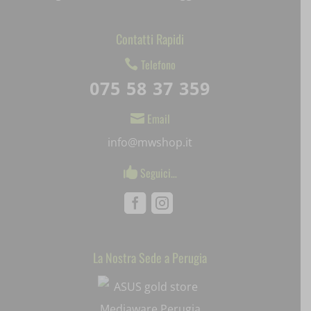
mjx.menu
Contatti Rapidi
notified-Notify_Cat_None
Telefono

perf_*
075 58 37 359
pum-*
Email

SL_GWPT_Show_Hide_tmp
info@mwshop.it
SL_wptGlobTipTmp
Seguici…

SLO_G_WPT_TO
Facebook
Instagram
SLO_GWPT_Show_Hide_tmp
SLO_wptGlobTipTmp
La Nostra Sede a Perugia
Mediaware
ssm_au_c
uaval