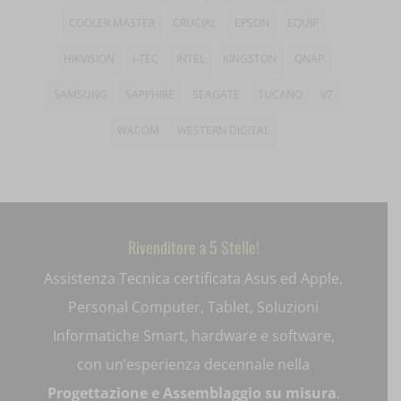
wp-settings-*
COOLER MASTER
CRUCIAL
EPSON
EQUIP
amp_*
HIKVISION
I-TEC
INTEL
KINGSTON
QNAP
wp-settings-time-*
appval
SAMSUNG
SAPPHIRE
SEAGATE
TUCANO
V7
mhcookie
entval
WACOM
WESTERN DIGITAL
et-editing-post-*
et-recommend-sync-post-*
et-saved-post*
Rivenditore a 5 Stelle!
et-saving-post-*
Assistenza Tecnica certificata Asus ed Apple,
ext_name
Personal Computer, Tablet, Soluzioni
Informatiche Smart, hardware e software,
i18next
con un’esperienza decennale nella
litespeed_qc_hide_banner
Progettazione e Assemblaggio su misura
.