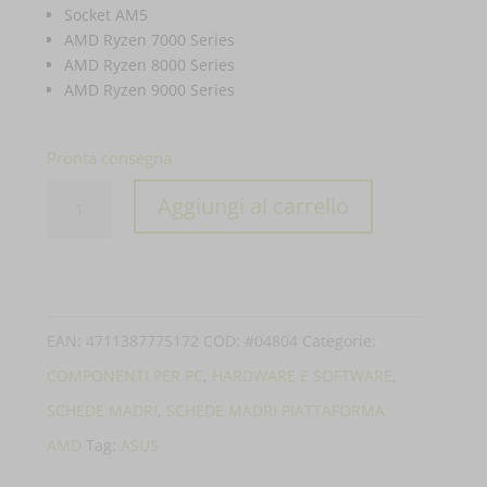
Socket AM5
AMD Ryzen 7000 Series
AMD Ryzen 8000 Series
AMD Ryzen 9000 Series
Pronta consegna
SCHEDA
Aggiungi al carrello
MADRE
MB
ASUS
TUF
EAN:
4711387775172
COD:
#04804
Categorie:
GAMING
COMPONENTI PER PC
,
HARDWARE E SOFTWARE
,
B850M-
SCHEDE MADRI
,
SCHEDE MADRI PIATTAFORMA
PLUS
AMD
Tag:
ASUS
AM5