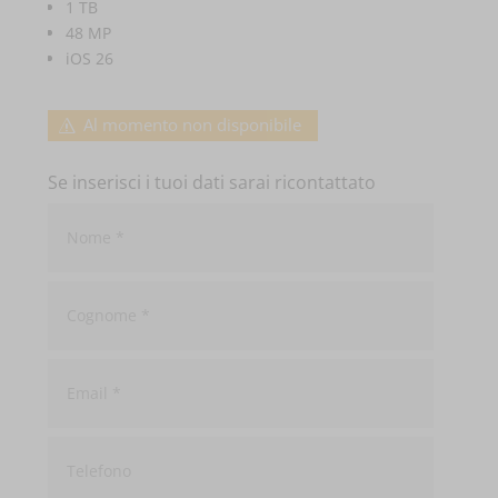
1 TB
48 MP
iOS 26
Al momento non disponibile
Se inserisci i tuoi dati sarai ricontattato
Nome
*
Cognome
*
Email
*
Telefono