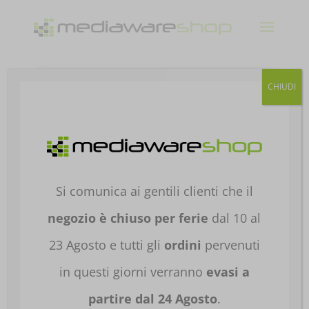
Products
CHIUDI
search
Home
/
TELEFONIA E ACCESSORI
/
TELEFONIA
MOBILE
/
CELLULARI NO
BRAND
/
SMARTPHONE
/ SMARTPHONE
APPLE IPHONE 17 PRO 6.3′ 1TB ARGENTO
Si comunica ai gentili clienti che il
MG8P4QL//A
negozio è chiuso per ferie
dal 10 al
23 Agosto e tutti gli
ordini
pervenuti
in questi giorni verranno
evasi a
partire dal 24 Agosto
.