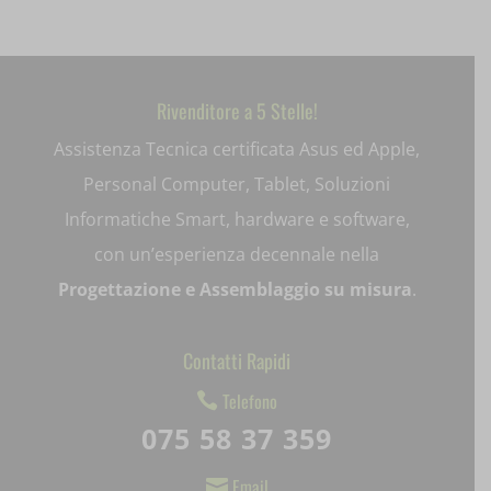
i18next
litespeed_qc_hide_banner
Rivenditore a 5 Stelle!
mjx.menu
Assistenza Tecnica certificata Asus ed Apple,
notified-Notify_Cat_None
Personal Computer, Tablet, Soluzioni
perf_*
Informatiche Smart, hardware e software,
pum-*
con un’esperienza decennale nella
Progettazione e Assemblaggio su misura
.
SL_GWPT_Show_Hide_tmp
SL_wptGlobTipTmp
Contatti Rapidi
SLO_G_WPT_TO
Telefono

075 58 37 359
SLO_GWPT_Show_Hide_tmp
Email

SLO_wptGlobTipTmp