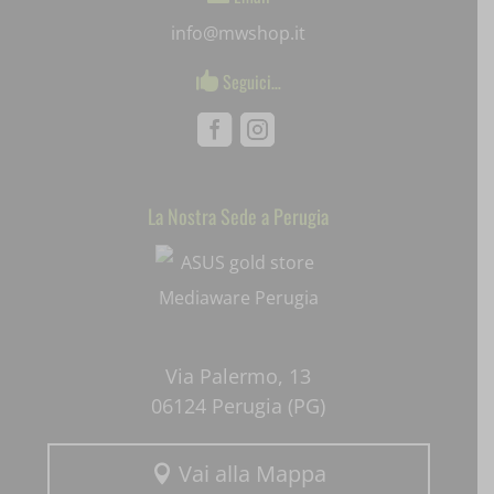
info@mwshop.it
ssm_au_c
Seguici…

uaval
Facebook
Instagram
wpc*
La Nostra Sede a Perugia
Mediaware
Via Palermo, 13
06124 Perugia (PG)
Vai alla Mappa
