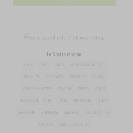
wordpress_test_cookie
tk_ai
_dd_s
wp_woocommerce_session_*
_gd*
wp-settings-*
amp_*
wp-settings-time-*
appval
Le Nostre Marche
mhcookie
entval
AMD
APPLE
ASUS
ASUS COMPONENTS
et-editing-post-*
BE QUIET!
BOMBATA
BROTHER
CANON
et-recommend-sync-post-*
COOLER MASTER
CRUCIAL
EPSON
EQUIP
et-saved-post*
HIKVISION
I-TEC
INTEL
KINGSTON
QNAP
et-saving-post-*
SAMSUNG
SAPPHIRE
SEAGATE
TUCANO
V7
WACOM
WESTERN DIGITAL
ext_name