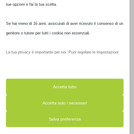
tue opzioni e fai la tua scelta.
Se hai meno di 16 anni, assicurati di aver ricevuto il consenso di un
TASTIERA APPLE MAGIC KEYBOARD
genitore o tutore per tutti i cookie non essenziali.
MXCL3T//A
La tua privacy è importante per noi. Puoi regolare le impostazioni
€
119,00
IVA inclusa
dei cookie in qualsiasi momento. Per maggiori informazioni su
Disponibile
come utilizziamo i dati, leggi la nostra politica sulla privacy. Puoi
modificare le tue preferenze in qualsiasi momento facendo clic sul
Accetta tutto
pulsante delle impostazioni qui sotto.
Accetta solo i necessari
Nota che, se scegli di disabilitare alcuni tipi di cookie, questo
Salva preferenze
potrebbe influire sulla tua esperienza del sito e sui servizi che
possiamo offrire.