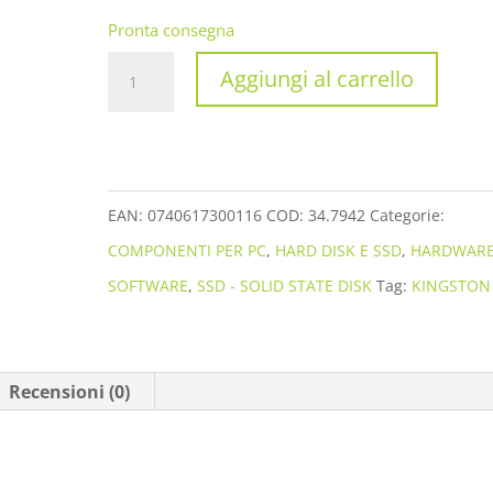
Pronta consegna
SSD
Aggiungi al carrello
KINGSTON
SKC600
1TB
2.5'
EAN:
0740617300116
COD:
34.7942
Categorie:
SATA3
COMPONENTI PER PC
,
HARD DISK E SSD
,
HARDWARE
2.5'
SOFTWARE
,
SSD - SOLID STATE DISK
Tag:
KINGSTON
SKC600//1024G
quantità
Recensioni (0)