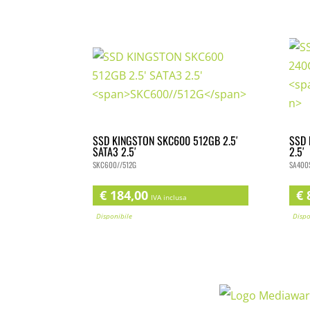
SSD KINGSTON SKC600 512GB 2.5′
SSD 
SATA3 2.5′
2.5′
SKC600//512G
SA400
€
184,00
€
8
IVA inclusa
Disponibile
Dispo