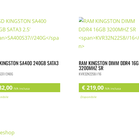
KINGSTON SA400 240GB SATA3
RAM KINGSTON DIMM DDR4 16G
3200MHZ SR
S37//240G
KVR32N22S8//16
2,00
€
219,00
IVA inclusa
IVA inclusa
nibile
Disponibile