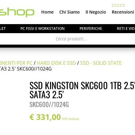
Home
Chi Siamo
Il Negozio
Recensioni
LET
PC FISSI E WORKSTATION
PERIFERICHE
RETI E V
NENTI PER PC
/
HARD DISK E SSD
/
SSD - SOLID STATE
TA3 2.5′ SKC600//1024G
SSD KINGSTON SKC600 1TB 2.5
SATA3 2.5′
SKC600//1024G
€
331,00
IVA inclusa