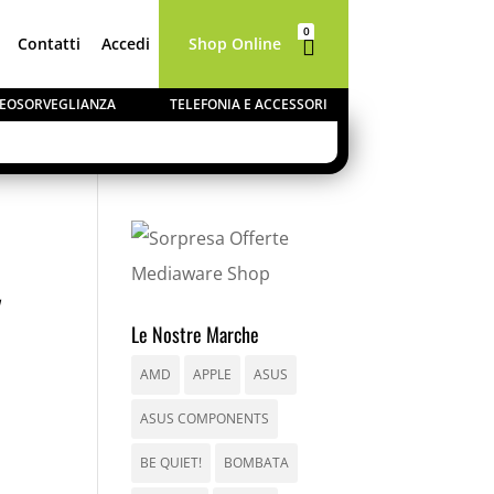
0
Contatti
Accedi
Shop Online

Elementi
IDEOSORVEGLIANZA
TELEFONIA E ACCESSORI
′
Le Nostre Marche
AMD
APPLE
ASUS
ASUS COMPONENTS
BE QUIET!
BOMBATA