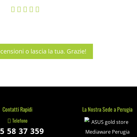
    
ecensioni o lascia la tua. Grazie!
Contatti Rapidi
La Nostra Sede a Perugia
Mediaware
Telefono

5 58 37 359