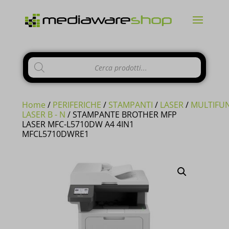
Products
CHIUDI
search
Home
/
PERIFERICHE
/
STAMPANTI
/
LASER
/
MULTIFU
LASER B - N
/ STAMPANTE BROTHER MFP
LASER MFC-L5710DW A4 4IN1
MFCL5710DWRE1
Si comunica ai gentili clienti che il
negozio è chiuso per ferie
dal 10 al
23 Agosto e tutti gli
ordini
pervenuti
in questi giorni verranno
evasi a
partire dal 24 Agosto
.