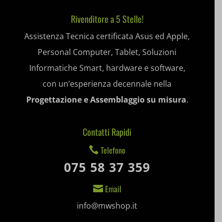
et-editing-post-*
Rivenditore a 5 Stelle!
Assistenza Tecnica certificata Asus ed Apple,
et-recommend-sync-post-*
Personal Computer, Tablet, Soluzioni
et-saved-post*
Informatiche Smart, hardware e software,
et-saving-post-*
con un’esperienza decennale nella
Progettazione e Assemblaggio su misura
.
ext_name
i18next
Contatti Rapidi
litespeed_qc_hide_banner
Telefono

075 58 37 359
mjx.menu
notified-Notify_Cat_None
Email

info@mwshop.it
perf_*