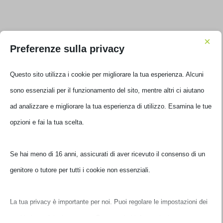
×
Preferenze sulla privacy
Questo sito utilizza i cookie per migliorare la tua esperienza. Alcuni
sono essenziali per il funzionamento del sito, mentre altri ci aiutano
ad analizzare e migliorare la tua esperienza di utilizzo. Esamina le
tue opzioni e fai la tua scelta.
SCANNER BROTHER DS-940DW PORTATILE F/R DUAL CIS
DS940DWTJ1
Se hai meno di 16 anni, assicurati di aver ricevuto il consenso di un
genitore o tutore per tutti i cookie non essenziali.
€
194,00
IVA inclusa
Non disponibile
La tua privacy è importante per noi. Puoi regolare le impostazioni
dei cookie in qualsiasi momento. Per maggiori informazioni su