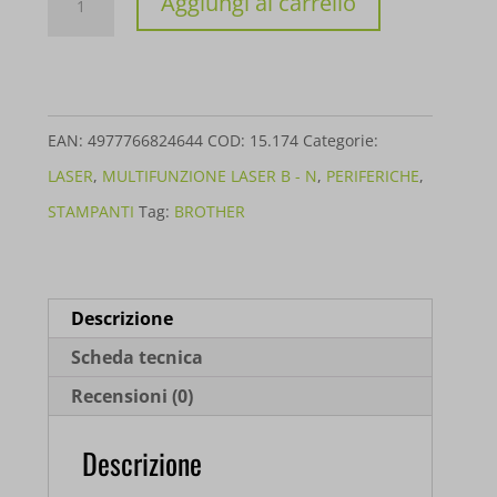
Aggiungi al carrello
BROTHER
MFP
LASER
MFC-
EAN:
4977766824644
COD:
15.174
Categorie:
L5710DW
LASER
,
MULTIFUNZIONE LASER B - N
,
PERIFERICHE
,
A4
STAMPANTI
Tag:
BROTHER
4IN1
MFCL5710DWRE1
quantità
Descrizione
Scheda tecnica
Recensioni (0)
Descrizione