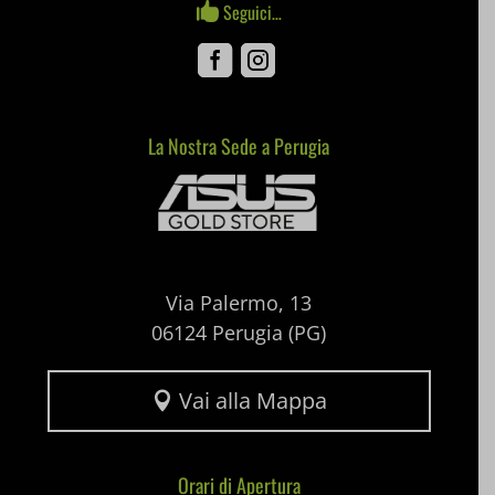
Seguici…

pum-*
Facebook
Instagram
SL_GWPT_Show_Hide_tmp
SL_wptGlobTipTmp
La Nostra Sede a Perugia
Mediaware
SLO_G_WPT_TO
SLO_GWPT_Show_Hide_tmp
SLO_wptGlobTipTmp
ssm_au_c
Via Palermo, 13
06124 Perugia (PG)
uaval
wpc*
Vai alla Mappa

Orari di Apertura