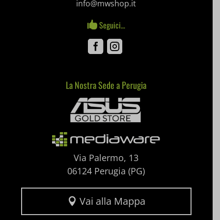
info@mwshop.it
notified-Notify_Cat_None
Seguici…

perf_*
Facebook
Instagram
pum-*
SL_GWPT_Show_Hide_tmp
La Nostra Sede a Perugia
Mediaware
SL_wptGlobTipTmp
SLO_G_WPT_TO
SLO_GWPT_Show_Hide_tmp
Via Palermo, 13
SLO_wptGlobTipTmp
06124 Perugia (PG)
ssm_au_c
Vai alla Mappa
uaval
