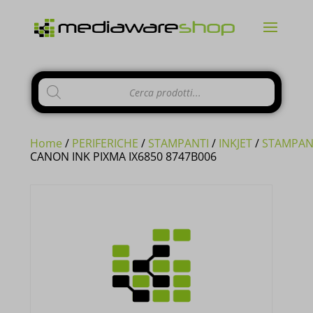
Products
CHIUDI
search
Home
/
PERIFERICHE
/
STAMPANTI
/
INKJET
/
STAMPAN
CANON INK PIXMA IX6850 8747B006
Si comunica ai gentili clienti che il
negozio è chiuso per ferie
dal 10 al
23 Agosto e tutti gli
ordini
pervenuti
in questi giorni verranno
evasi a
partire dal 24 Agosto
.