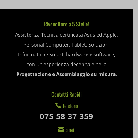
wp-settings-time-*
appval
mhcookie
Rivenditore a 5 Stelle!
entval
Assistenza Tecnica certificata Asus ed Apple,
et-editing-post-*
Personal Computer, Tablet, Soluzioni
et-recommend-sync-post-*
Informatiche Smart, hardware e software,
con un’esperienza decennale nella
et-saved-post*
Progettazione e Assemblaggio su misura
.
et-saving-post-*
ext_name
Contatti Rapidi
i18next
Telefono

075 58 37 359
litespeed_qc_hide_banner
Email

mjx.menu