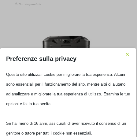
Non disponibile
×
Preferenze sulla privacy
Questo sito utilizza i cookie per migliorare la tua esperienza. Alcuni
sono essenziali per il funzionamento del sito, mentre altri ci aiutano
STAMPANTE CANON MFP INK MAXIFY MB2750 A4
ad analizzare e migliorare la tua esperienza di utilizzo. Esamina le
0958C031
tue opzioni e fai la tua scelta.
€
179,00
IVA inclusa
Se hai meno di 16 anni, assicurati di aver ricevuto il consenso di un
Disponibile
genitore o tutore per tutti i cookie non essenziali.