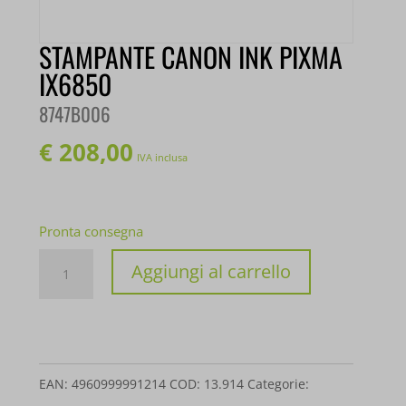
STAMPANTE CANON INK PIXMA
IX6850
8747B006
€
208,00
IVA inclusa
Pronta consegna
STAMPANTE
Aggiungi al carrello
CANON
INK
PIXMA
IX6850
EAN:
4960999991214
COD:
13.914
Categorie: