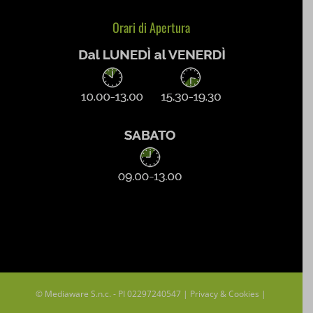
wpc*
Orari di Apertura
© Mediaware S.n.c. - PI 02297240547 |
Privacy & Cookies
|