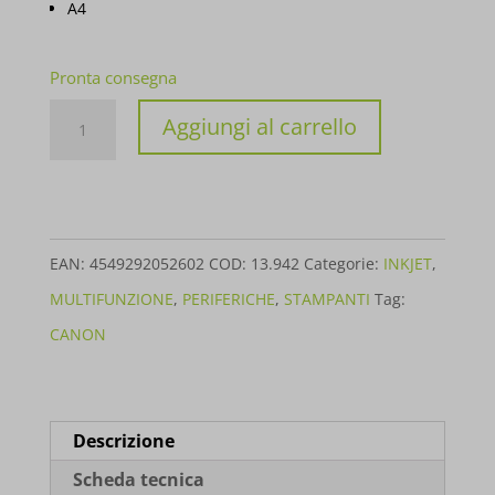
A4
Pronta consegna
STAMPANTE
Aggiungi al carrello
CANON
MFP
INK
MAXIFY
EAN:
4549292052602
COD:
13.942
Categorie:
INKJET
,
MB5450
MULTIFUNZIONE
,
PERIFERICHE
,
STAMPANTI
Tag:
A4
CANON
0971C031
quantità
Descrizione
Scheda tecnica