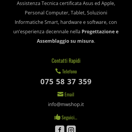
Assistenza Tecnica certificata Asus ed Apple,
et-saved-post*
Personal Computer, Tablet, Soluzioni
et-saving-post-*
Informatiche Smart, hardware e software, con
ext_name
un’esperienza decennale nella
Progettazione e
Assemblaggio su misura
.
i18next
litespeed_qc_hide_banner
Contatti Rapidi
mjx.menu
Telefono

075 58 37 359
notified-Notify_Cat_None
perf_*
Email

info@mwshop.it
pum-*
Seguici…

SL_GWPT_Show_Hide_tmp
Facebook
Instagram
SL_wptGlobTipTmp