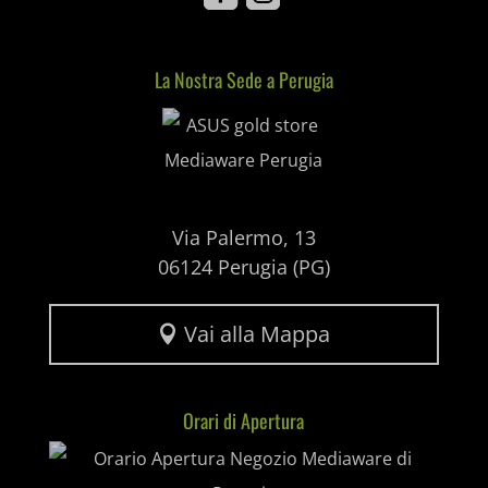
SLO_G_WPT_TO
La Nostra Sede a Perugia
Mediaware
SLO_GWPT_Show_Hide_tmp
SLO_wptGlobTipTmp
ssm_au_c
uaval
Via Palermo, 13
06124 Perugia (PG)
wpc*
Vai alla Mappa

Orari di Apertura