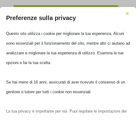
€
388,00
IVA inclusa
×
Preferenze sulla privacy
Non disponibile
Questo sito utilizza i cookie per migliorare la tua esperienza. Alcuni
sono essenziali per il funzionamento del sito, mentre altri ci aiutano ad
analizzare e migliorare la tua esperienza di utilizzo. Esamina le tue
opzioni e fai la tua scelta.
Se hai meno di 16 anni, assicurati di aver ricevuto il consenso di un
genitore o tutore per tutti i cookie non essenziali.
STAMPANTE CANON MFP INK PIXMA TS7550I 3IN1 WHI
La tua privacy è importante per noi. Puoi regolare le impostazioni dei
7178C006
cookie in qualsiasi momento. Per maggiori informazioni su come
utilizziamo i dati, leggi la nostra politica sulla privacy. Puoi modificare
€
88,00