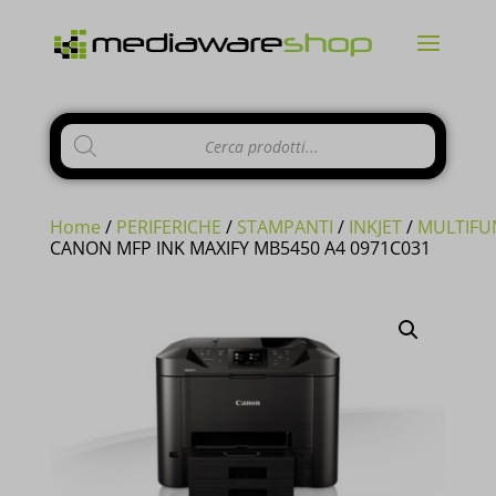
Products
search
Home
/
PERIFERICHE
/
STAMPANTI
/
INKJET
/
MULTIFU
CANON MFP INK MAXIFY MB5450 A4 0971C031