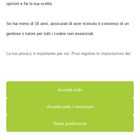
opzioni e fai la tua scelta.
Se hai meno di 16 anni, assicurati di aver ricevuto il consenso di un
NAS QNAP TS-473A-8G 4HD 3,5’/2,5′
genitore o tutore per tutti i cookie non essenziali.
TS-473A-8G
€
1.244,00
La tua privacy è importante per noi. Puoi regolare le impostazioni dei
IVA inclusa
Ultimi pezzi disponibili
cookie in qualsiasi momento. Per maggiori informazioni su come
utilizziamo i dati, leggi la nostra politica sulla privacy. Puoi modificare
le tue preferenze in qualsiasi momento facendo clic sul pulsante delle
Accetta tutto
impostazioni qui sotto.
Accetta solo i necessari
Nota che, se scegli di disabilitare alcuni tipi di cookie, questo potrebbe
Salva preferenze
influire sulla tua esperienza del sito e sui servizi che possiamo offrire.