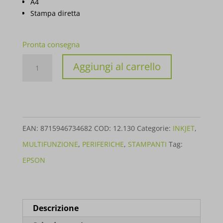
A4
Stampa diretta
Pronta consegna
STAMPANTE
Aggiungi al carrello
EPSON
MFP
INK
ECOTANK
EAN:
8715946734682
COD:
12.130
Categorie:
INKJET
,
ET-
MULTIFUNZIONE
,
PERIFERICHE
,
STAMPANTI
Tag:
5805
EPSON
A4
C11CJ30405
quantità
Descrizione