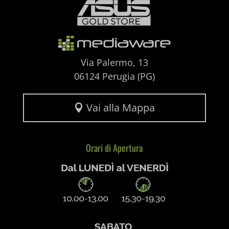
uaval
wpc*
Via Palermo, 13
06124 Perugia (PG)
Vai alla Mappa

Orari di Apertura