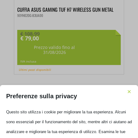
CUFFIA ASUS GAMING TUF H7 WIRELESS GUN METAL
90YH020G-B3UA00
€
108,99
€
79,00
Il
prezzo
Prezzo valido fino al
31/08/2026
originale
era:
Il
IVA inclusa
€ 108,99.
prezzo
Ultimi pezzi disponibili
attuale
è:
€ 79,00.
×
Preferenze sulla privacy
Questo sito utilizza i cookie per migliorare la tua esperienza. Alcuni
sono essenziali per il funzionamento del sito, mentre altri ci aiutano ad
analizzare e migliorare la tua esperienza di utilizzo. Esamina le tue