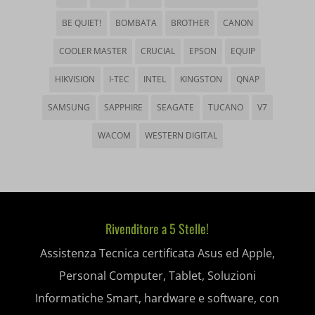
_gd*
BE QUIET!
BOMBATA
BROTHER
CANON
wp-settings-*
amp_*
COOLER MASTER
CRUCIAL
EPSON
EQUIP
wp-settings-time-*
appval
HIKVISION
I-TEC
INTEL
KINGSTON
QNAP
mhcookie
entval
SAMSUNG
SAPPHIRE
SEAGATE
TUCANO
V7
et-editing-post-*
WACOM
WESTERN DIGITAL
et-recommend-sync-post-*
et-saved-post*
et-saving-post-*
Rivenditore a 5 Stelle!
ext_name
Assistenza Tecnica certificata Asus ed Apple,
Personal Computer, Tablet, Soluzioni
i18next
Informatiche Smart, hardware e software, con
litespeed_qc_hide_banner