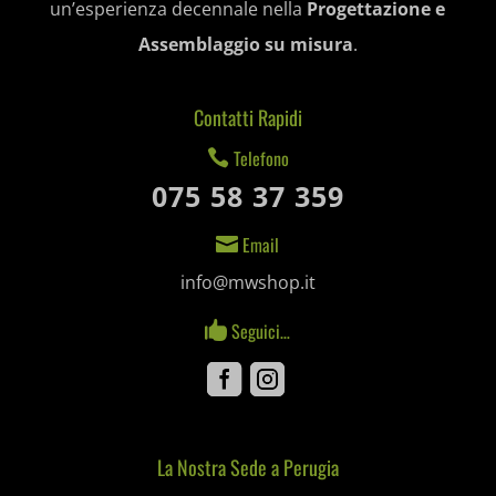
un’esperienza decennale nella
Progettazione e
mjx.menu
Assemblaggio su misura
.
notified-Notify_Cat_None
Contatti Rapidi
perf_*
Telefono

pum-*
075 58 37 359
SL_GWPT_Show_Hide_tmp
Email

SL_wptGlobTipTmp
info@mwshop.it
SLO_G_WPT_TO
Seguici…

SLO_GWPT_Show_Hide_tmp
Facebook
Instagram
SLO_wptGlobTipTmp
La Nostra Sede a Perugia
Mediaware
ssm_au_c