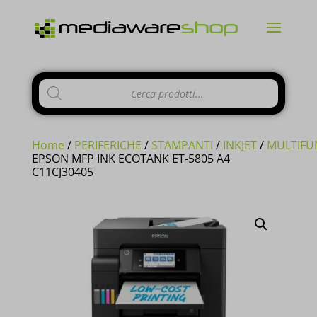
Products
search
Home
/
PERIFERICHE
/
STAMPANTI
/
INKJET
/
MULTIFU
EPSON MFP INK ECOTANK ET-5805 A4
C11CJ30405