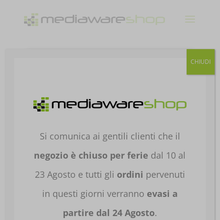
Products
CHIUDI
search
Home
/
NOTEBOOK E TABLET
/
ACCESSORI NB
E TABLET
/
BORSE E ZAINI PER NB
/
ZAINI PER
NB
/ ZAINO BOMBATA GABARDINA CAMPUS
JEANS E00826-34
Si comunica ai gentili clienti che il
negozio è chiuso per ferie
dal 10 al
23 Agosto e tutti gli
ordini
pervenuti
in questi giorni verranno
evasi a
partire dal 24 Agosto
.