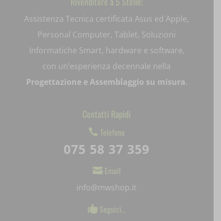
Rivenditore a 5 Stelle!
appval
Assistenza Tecnica certificata Asus ed Apple,
mhcookie
entval
Personal Computer, Tablet, Soluzioni
et-editing-post-*
Informatiche Smart, hardware e software,
con un’esperienza decennale nella
et-recommend-sync-post-*
Progettazione e Assemblaggio su misura
.
et-saved-post*
et-saving-post-*
Contatti Rapidi
ext_name
Telefono

075 58 37 359
i18next
Email

litespeed_qc_hide_banner
info@mwshop.it
mjx.menu
Seguici…

notified-Notify_Cat_None