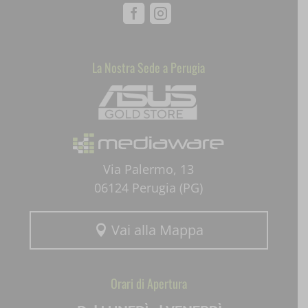
Facebook
Instagram
perf_*
pum-*
La Nostra Sede a Perugia
Mediaware
SL_GWPT_Show_Hide_tmp
SL_wptGlobTipTmp
SLO_G_WPT_TO
Via Palermo, 13
SLO_GWPT_Show_Hide_tmp
06124 Perugia (PG)
SLO_wptGlobTipTmp
Vai alla Mappa
ssm_au_c

uaval
Orari di Apertura
wpc*