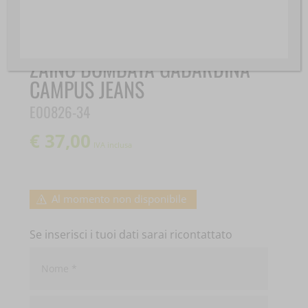
ZAINO BOMBATA GABARDINA
CAMPUS JEANS
E00826-34
€
37,00
IVA inclusa
Al momento non disponibile
Se inserisci i tuoi dati sarai ricontattato
Nome
*
Cognome
*