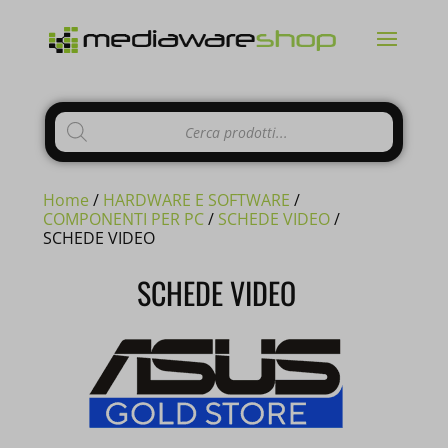
Products
CHIUDI
search
Home
/
HARDWARE E SOFTWARE
/
COMPONENTI PER PC
/
SCHEDE VIDEO
/
SCHEDE VIDEO
Si comunica ai gentili clienti che il
SCHEDE VIDEO
negozio è chiuso per ferie
dal 10 al
23 Agosto e tutti gli
ordini
pervenuti
in questi giorni verranno
evasi a
partire dal 24 Agosto
.