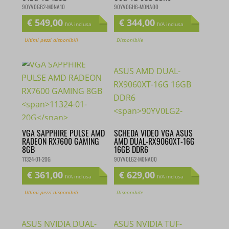
90YV0GB2-M0NA10
90YV0GH6-M0NA00
€
549,00
€
344,00
IVA inclusa
IVA inclusa
Ultimi pezzi disponibili
Disponibile
VGA SAPPHIRE PULSE AMD
SCHEDA VIDEO VGA ASUS
RADEON RX7600 GAMING
AMD DUAL-RX9060XT-16G
8GB
16GB DDR6
11324-01-20G
90YV0LG2-M0NA00
€
361,00
€
629,00
IVA inclusa
IVA inclusa
Ultimi pezzi disponibili
Disponibile