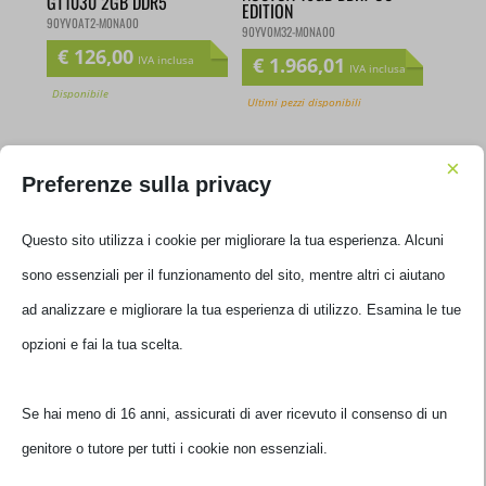
GT1030 2GB DDR5
EDITION
90YV0AT2-M0NA00
90YV0M32-M0NA00
€
126,00
€
1.966,01
IVA inclusa
IVA inclusa
Disponibile
Ultimi pezzi disponibili
×
Preferenze sulla privacy
Questo sito utilizza i cookie per migliorare la tua esperienza. Alcuni
sono essenziali per il funzionamento del sito, mentre altri ci aiutano
SCHEDA VIDEO VGA ASUS
SCHEDA VIDEO VGA ASUS
ad analizzare e migliorare la tua esperienza di utilizzo. Esamina le
NVIDIA TUF-RTX5070TI-
NVIDIA PRIME-RTX5070TI-
O16G-WHITE-GAMING 16GB
O16G 16GB DDR7
tue opzioni e fai la tua scelta.
DDR7
90YV0MF0-M0NA00
90YV0MD3-M0NA00
€
1.548,00
€
1.601,01
IVA inclusa
IVA inclusa
Se hai meno di 16 anni, assicurati di aver ricevuto il consenso di un
Ultimi pezzi disponibili
Non disponibile
genitore o tutore per tutti i cookie non essenziali.