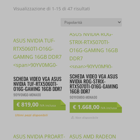
Popolarità
Visualizzazione di 1-15 di 47 risultati
SCHEDA VIDEO VGA ASUS
SCHEDA VIDEO VGA ASUS
NVIDIA ROG-STRIX-
NVIDIA TUF-RTX5060TI-
RTX5070TI-O16G-GAMING
O16G-GAMING 16GB DDR7
16GB DDR7
90YV0MG0-M0NA00
90YV0M90-M0NA00
€
819,00
€
1.668,00
IVA inclusa
IVA inclusa
Ultimi pezzi disponibili
Non disponibile