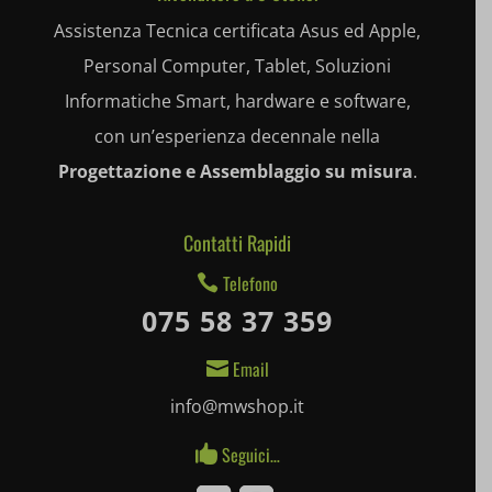
wp-settings-time-*
appval
Assistenza Tecnica certificata Asus ed Apple,
mhcookie
Personal Computer, Tablet, Soluzioni
entval
Informatiche Smart, hardware e software,
et-editing-post-*
con un’esperienza decennale nella
et-recommend-sync-post-*
Progettazione e Assemblaggio su misura
.
et-saved-post*
Contatti Rapidi
et-saving-post-*
Telefono

ext_name
075 58 37 359
i18next
Email

litespeed_qc_hide_banner
info@mwshop.it
mjx.menu
Seguici…

notified-Notify_Cat_None