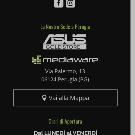
Facebook
Instagram
perf_*
La Nostra Sede a Perugia
pum-*
Mediaware
SL_GWPT_Show_Hide_tmp
SL_wptGlobTipTmp
SLO_G_WPT_TO
Via Palermo, 13
SLO_GWPT_Show_Hide_tmp
06124 Perugia (PG)
SLO_wptGlobTipTmp
Vai alla Mappa

ssm_au_c
uaval
Orari di Apertura
wpc*