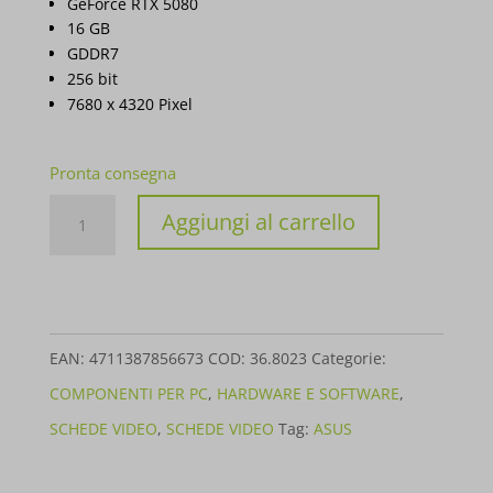
GeForce RTX 5080
16 GB
GDDR7
256 bit
7680 x 4320 Pixel
Pronta consegna
SCHEDA
Aggiungi al carrello
VIDEO
VGA
ASUS
NVIDIA
EAN:
4711387856673
COD:
36.8023
Categorie:
TUF-
COMPONENTI PER PC
,
HARDWARE E SOFTWARE
,
RTX5080-
SCHEDE VIDEO
,
SCHEDE VIDEO
Tag:
ASUS
O16G-