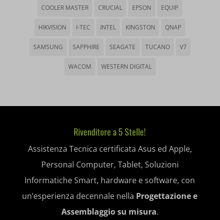
wp-settings-*
COOLER MASTER
CRUCIAL
EPSON
EQUIP
amp_*
HIKVISION
I-TEC
INTEL
KINGSTON
QNAP
wp-settings-time-*
appval
SAMSUNG
SAPPHIRE
SEAGATE
TUCANO
V7
mhcookie
entval
WACOM
WESTERN DIGITAL
et-editing-post-*
et-recommend-sync-post-*
et-saved-post*
Rivenditore a 5 Stelle!
et-saving-post-*
Assistenza Tecnica certificata Asus ed Apple,
ext_name
Personal Computer, Tablet, Soluzioni
Informatiche Smart, hardware e software, con
i18next
un’esperienza decennale nella
Progettazione e
litespeed_qc_hide_banner
Assemblaggio su misura
.