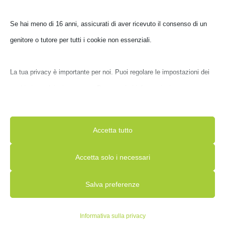
SSD KINGSTON SKC600 1TB 2.5′ SATA3 2.5′
Se hai meno di 16 anni, assicurati di aver ricevuto il consenso di un
SKC600//1024G
genitore o tutore per tutti i cookie non essenziali.
€
331,00
IVA inclusa
La tua privacy è importante per noi. Puoi regolare le impostazioni dei
Ultimi pezzi disponibili
cookie in qualsiasi momento. Per maggiori informazioni su come
utilizziamo i dati, leggi la nostra politica sulla privacy. Puoi modificare
le tue preferenze in qualsiasi momento facendo clic sul pulsante delle
Accetta tutto
impostazioni qui sotto.
Accetta solo i necessari
Nota che, se scegli di disabilitare alcuni tipi di cookie, questo potrebbe
Salva preferenze
influire sulla tua esperienza del sito e sui servizi che possiamo offrire.
Essenziali
Informativa sulla privacy