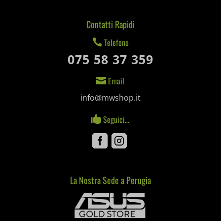
mjx.menu
Contatti Rapidi
notified-Notify_Cat_None
Telefono

perf_*
075 58 37 359
pum-*
Email

SL_GWPT_Show_Hide_tmp
info@mwshop.it
SL_wptGlobTipTmp
Seguici…

SLO_G_WPT_TO
Facebook
Instagram
SLO_GWPT_Show_Hide_tmp
SLO_wptGlobTipTmp
La Nostra Sede a Perugia
Mediaware
ssm_au_c
uaval