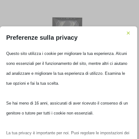
×
Preferenze sulla privacy
Questo sito utilizza i cookie per migliorare la tua esperienza. Alcuni
sono essenziali per il funzionamento del sito, mentre altri ci aiutano
ad analizzare e migliorare la tua esperienza di utilizzo. Esamina le
tue opzioni e fai la tua scelta.
CASE MICROTOWER COOLERMASTER MASTERBOX TD300
BK
TD300-KGNN-S00
Se hai meno di 16 anni, assicurati di aver ricevuto il consenso di un
€
81,00
genitore o tutore per tutti i cookie non essenziali.
IVA inclusa
Ultimi pezzi disponibili
La tua privacy è importante per noi. Puoi regolare le impostazioni