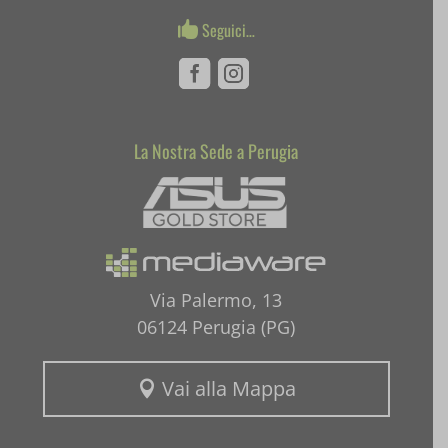
Seguici…

pum-*
Facebook
Instagram
SL_GWPT_Show_Hide_tmp
SL_wptGlobTipTmp
La Nostra Sede a Perugia
Mediaware
SLO_G_WPT_TO
SLO_GWPT_Show_Hide_tmp
SLO_wptGlobTipTmp
ssm_au_c
Via Palermo, 13
06124 Perugia (PG)
uaval
wpc*
Vai alla Mappa
