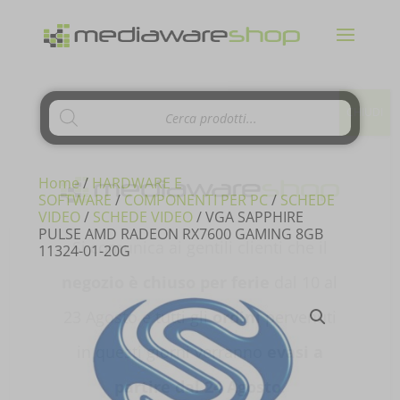
Products
CHIUDI
search
Home
/
HARDWARE E
SOFTWARE
/
COMPONENTI PER PC
/
SCHEDE
VIDEO
/
SCHEDE VIDEO
/ VGA SAPPHIRE
PULSE AMD RADEON RX7600 GAMING 8GB
Si comunica ai gentili clienti che il
11324-01-20G
negozio è chiuso per ferie
dal 10 al
23 Agosto e tutti gli
ordini
pervenuti
in questi giorni verranno
evasi a
partire dal 24 Agosto
.