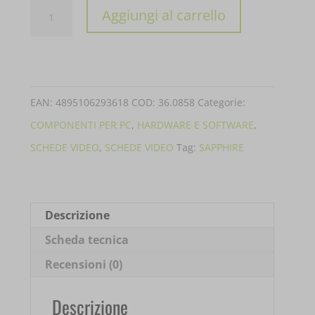
VGA
Aggiungi al carrello
SAPPHIRE
PULSE
AMD
RADEON
EAN:
4895106293618
COD:
36.0858
Categorie:
RX7600
COMPONENTI PER PC
,
HARDWARE E SOFTWARE
,
GAMING
SCHEDE VIDEO
,
SCHEDE VIDEO
Tag:
SAPPHIRE
8GB
11324-
01-
Descrizione
20G
Scheda tecnica
quantità
Recensioni (0)
Descrizione