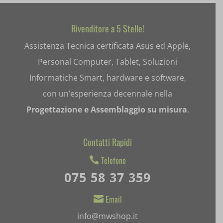
entval
et-editing-post-*
Rivenditore a 5 Stelle!
Assistenza Tecnica certificata Asus ed Apple,
et-recommend-sync-post-*
Personal Computer, Tablet, Soluzioni
et-saved-post*
Informatiche Smart, hardware e software,
et-saving-post-*
con un’esperienza decennale nella
Progettazione e Assemblaggio su misura
.
ext_name
i18next
Contatti Rapidi
litespeed_qc_hide_banner
Telefono

075 58 37 359
mjx.menu
notified-Notify_Cat_None
Email

info@mwshop.it
perf_*