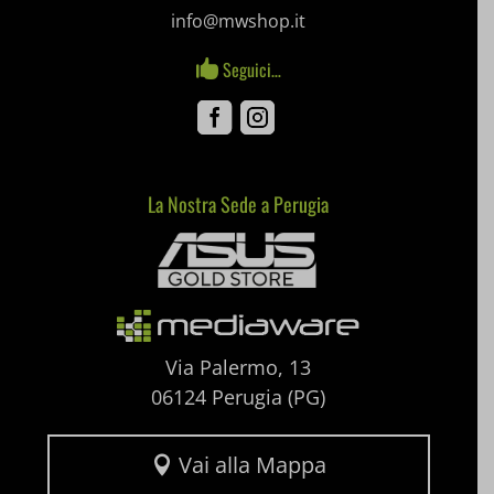
info@mwshop.it
et-saving-post-*
Seguici…

ext_name
Facebook
Instagram
i18next
litespeed_qc_hide_banner
La Nostra Sede a Perugia
Mediaware
mjx.menu
notified-Notify_Cat_None
perf_*
Via Palermo, 13
pum-*
06124 Perugia (PG)
SL_GWPT_Show_Hide_tmp
Vai alla Mappa

SL_wptGlobTipTmp