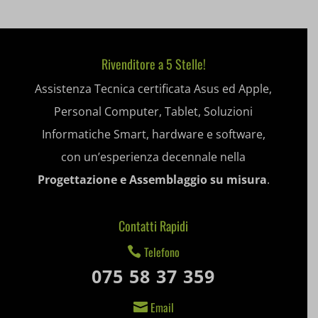
sbjs_session
_gcl_gs
__itrace_wid
woocommerce_items_in_cart
sbjs_udata
__ivc
Rivenditore a 5 Stelle!
wordpress_logged_in_*
tk_*r
__wpkreporterwid_
Assistenza Tecnica certificata Asus ed Apple,
wordpress_test_cookie
tk_ai
_dd_s
Personal Computer, Tablet, Soluzioni
wp_woocommerce_session_*
_gd*
Informatiche Smart, hardware e software,
wp-settings-*
con un’esperienza decennale nella
amp_*
Progettazione e Assemblaggio su misura
.
wp-settings-time-*
appval
mhcookie
entval
Contatti Rapidi
Telefono

et-editing-post-*
075 58 37 359
et-recommend-sync-post-*
Email

et-saved-post*