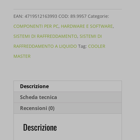
ML
CORE
EAN:
4719512163993
COD:
89.9957
Categorie:
NEX
COMPONENTI PER PC
,
HARDWARE E SOFTWARE
,
DIGITAL
SISTEMI DI RAFFREDDAMENTO
,
SISTEMI DI
240
RAFFREDDAMENTO A LIQUIDO
Tag:
COOLER
MLX-
MASTER
D24M-
A18PA-
RD
Descrizione
quantità
Scheda tecnica
Recensioni (0)
Descrizione