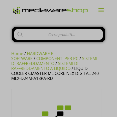
Products
CHIUDI
search
Home
/
HARDWARE E
SOFTWARE
/
COMPONENTI PER PC
/
SISTEMI
DI RAFFREDDAMENTO
/
SISTEMI DI
RAFFREDDAMENTO A LIQUIDO
/ LIQUID
Si comunica ai gentili clienti che il
COOLER CMASTER ML CORE NEX DIGITAL 240
MLX-D24M-A18PA-RD
negozio è chiuso per ferie
dal 10 al
23 Agosto e tutti gli
ordini
pervenuti
in questi giorni verranno
evasi a
partire dal 24 Agosto
.