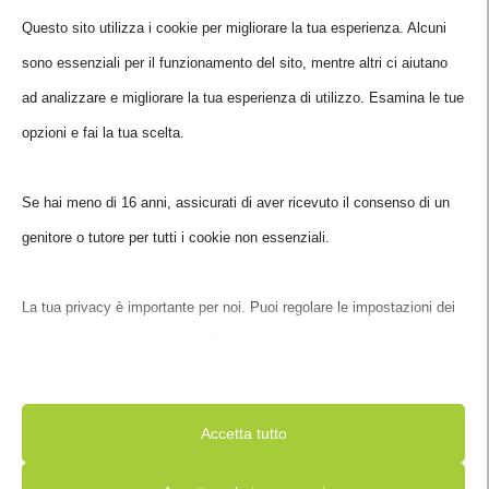
Questo sito utilizza i cookie per migliorare la tua esperienza. Alcuni
sono essenziali per il funzionamento del sito, mentre altri ci aiutano
ad analizzare e migliorare la tua esperienza di utilizzo. Esamina le
tue opzioni e fai la tua scelta.
Se hai meno di 16 anni, assicurati di aver ricevuto il consenso di un
genitore o tutore per tutti i cookie non essenziali.
CASE ATX COOLER MASTER FORCE500 BLACK
La tua privacy è importante per noi. Puoi regolare le impostazioni
FOR-500-KKN1
dei cookie in qualsiasi momento. Per maggiori informazioni su
come utilizziamo i dati, leggi la nostra politica sulla privacy. Puoi
€
73,00
IVA inclusa
modificare le tue preferenze in qualsiasi momento facendo clic sul
Disponibile
Accetta tutto
pulsante delle impostazioni qui sotto.