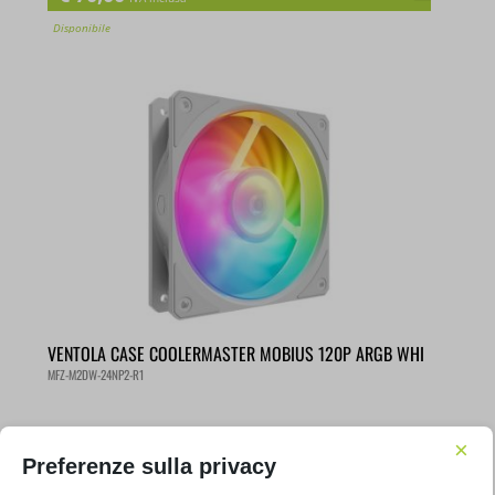
Disponibile
VENTOLA CASE COOLERMASTER MOBIUS 120P ARGB WHI
MFZ-M2DW-24NP2-R1
€
15,99
×
IVA inclusa
Preferenze sulla privacy
Disponibile