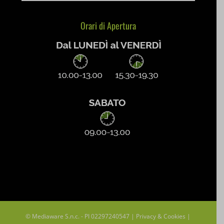
SLO_G_WPT_TO
Orari di Apertura
SLO_GWPT_Show_Hide_tmp
SLO_wptGlobTipTmp
ssm_au_c
uaval
wpc*
© Mediaware S.n.c. - PI 02297240547 |
Privacy & Cookies
|