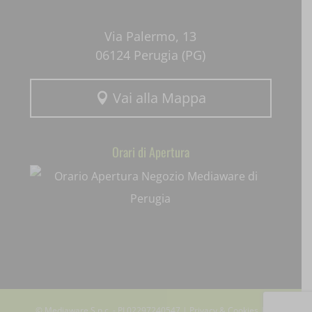
Via Palermo, 13
06124 Perugia (PG)
Vai alla Mappa

Orari di Apertura
© Mediaware S.n.c. - PI 02297240547 |
Privacy & Cookies
|