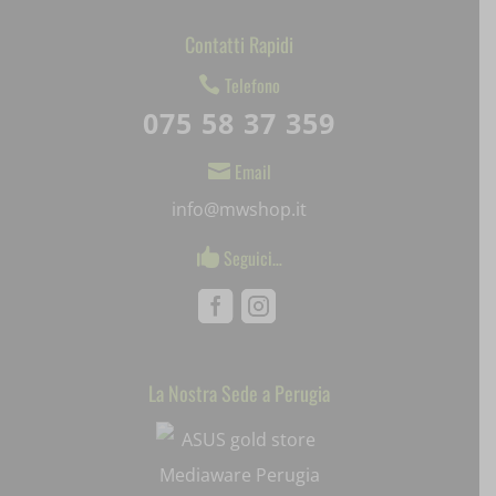
SLO_G_WPT_TO
Contatti Rapidi
SLO_GWPT_Show_Hide_tmp
Telefono

075 58 37 359
SLO_wptGlobTipTmp
Email

ssm_au_c
info@mwshop.it
uaval
Seguici…

wpc*
Facebook
Instagram
La Nostra Sede a Perugia
Mediaware