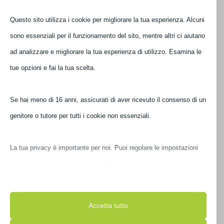
NERO
90XB06C0-BMU000
Questo sito utilizza i cookie per migliorare la tua esperienza. Alcuni
€
35,00
sono essenziali per il funzionamento del sito, mentre altri ci aiutano
IVA inclusa
ad analizzare e migliorare la tua esperienza di utilizzo. Esamina le
Ultimi pezzi disponibili
tue opzioni e fai la tua scelta.
Se hai meno di 16 anni, assicurati di aver ricevuto il consenso di un
genitore o tutore per tutti i cookie non essenziali.
La tua privacy è importante per noi. Puoi regolare le impostazioni
dei cookie in qualsiasi momento. Per maggiori informazioni su
come utilizziamo i dati, leggi la nostra politica sulla privacy. Puoi
MOUSEPAD ASUS GAMING ROG SHEATH
modificare le tue preferenze in qualsiasi momento facendo clic sul
Accetta tutto
90MP00K1-B0UA00
pulsante delle impostazioni qui sotto.