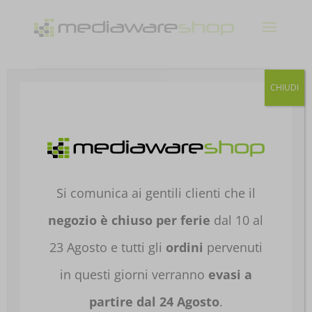
Products
CHIUDI
search
Home
/
PERIFERICHE
/
MOUSE E
TASTIERE
/
MOUSE
/
MOUSE
GAMING
/ MOUSE ASUS ROG GLADIUS III
WLESS AIMPOINT WHITE 90MP02Y0-BMUA11
Si comunica ai gentili clienti che il
negozio è chiuso per ferie
dal 10 al
23 Agosto e tutti gli
ordini
pervenuti
in questi giorni verranno
evasi a
partire dal 24 Agosto
.