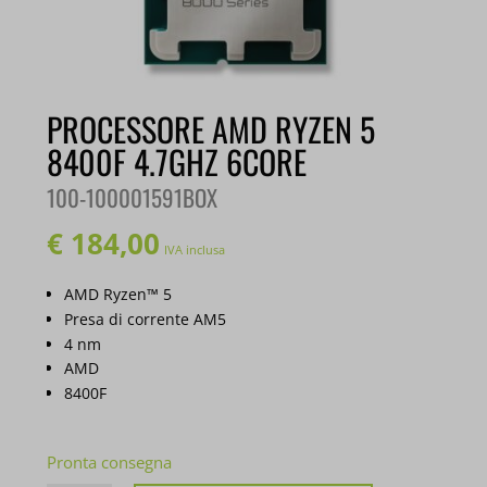
PROCESSORE AMD RYZEN 5
8400F 4.7GHZ 6CORE
100-100001591BOX
€
184,00
IVA inclusa
AMD Ryzen™ 5
Presa di corrente AM5
4 nm
AMD
8400F
Pronta consegna