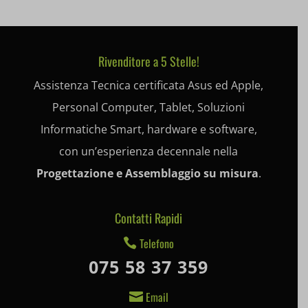
entval
et-editing-post-*
Rivenditore a 5 Stelle!
et-recommend-sync-post-*
Assistenza Tecnica certificata Asus ed Apple,
et-saved-post*
Personal Computer, Tablet, Soluzioni
et-saving-post-*
Informatiche Smart, hardware e software,
con un’esperienza decennale nella
ext_name
Progettazione e Assemblaggio su misura
.
i18next
litespeed_qc_hide_banner
Contatti Rapidi
Telefono

mjx.menu
075 58 37 359
notified-Notify_Cat_None
Email

perf_*