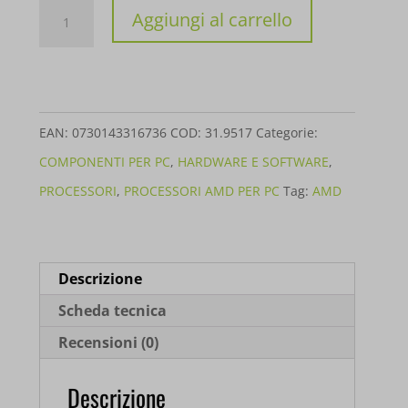
PROCESSORE
Aggiungi al carrello
AMD
RYZEN
5
8400F
EAN:
0730143316736
COD:
31.9517
Categorie:
4.7GHZ
COMPONENTI PER PC
,
HARDWARE E SOFTWARE
,
6CORE
PROCESSORI
,
PROCESSORI AMD PER PC
Tag:
AMD
100-
100001591BOX
quantità
Descrizione
Scheda tecnica
Recensioni (0)
Descrizione