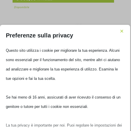
Disponibile
×
Preferenze sulla privacy
Questo sito utilizza i cookie per migliorare la tua esperienza. Alcuni
sono essenziali per il funzionamento del sito, mentre altri ci aiutano
ad analizzare e migliorare la tua esperienza di utilizzo. Esamina le
tue opzioni e fai la tua scelta.
PROCESSORE AMD RYZEN 5 9600X 3.9GHZ 4NM 6 CORE
Se hai meno di 16 anni, assicurati di aver ricevuto il consenso di un
100-100001405WOF
genitore o tutore per tutti i cookie non essenziali.
€
269,00
IVA inclusa
La tua privacy è importante per noi. Puoi regolare le impostazioni
Disponibile