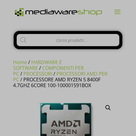
Products
CHIUDI
search
Home
/
HARDWARE E
SOFTWARE
/
COMPONENTI PER
PC
/
PROCESSORI
/
PROCESSORI AMD PER
PC
/ PROCESSORE AMD RYZEN 5 8400F
Si comunica ai gentili clienti che il
4.7GHZ 6CORE 100-100001591BOX
negozio è chiuso per ferie
dal 10 al
23 Agosto e tutti gli
ordini
pervenuti
in questi giorni verranno
evasi a
partire dal 24 Agosto
.