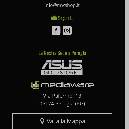
info@mwshop.it
pum-*
Seguici…

SL_GWPT_Show_Hide_tmp
Facebook
Instagram
SL_wptGlobTipTmp
SLO_G_WPT_TO
La Nostra Sede a Perugia
Mediaware
SLO_GWPT_Show_Hide_tmp
SLO_wptGlobTipTmp
ssm_au_c
Via Palermo, 13
uaval
06124 Perugia (PG)
wpc*
Vai alla Mappa
