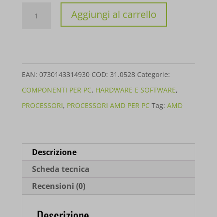
PROCESSORE
Aggiungi al carrello
AMD
RYZEN
7
7800X3D
EAN:
0730143314930
COD:
31.0528
Categorie:
4.2GHZ
COMPONENTI PER PC
,
HARDWARE E SOFTWARE
,
100-
PROCESSORI
,
PROCESSORI AMD PER PC
Tag:
AMD
100000910WOF
quantità
Descrizione
Scheda tecnica
Recensioni (0)
Descrizione