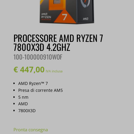
PROCESSORE AMD RYZEN 7
7800X3D 4.2GHZ
100-100000910WOF
€
447,00
IVA inclusa
AMD Ryzen™ 7
Presa di corrente AM5
5 nm
AMD
7800X3D
Pronta consegna