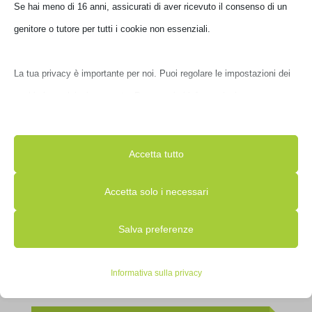
Se hai meno di 16 anni, assicurati di aver ricevuto il consenso di un
€
407,00
genitore o tutore per tutti i cookie non essenziali.
IVA inclusa
Disponibile
La tua privacy è importante per noi. Puoi regolare le impostazioni dei
cookie in qualsiasi momento. Per maggiori informazioni su come
utilizziamo i dati, leggi la nostra politica sulla privacy. Puoi modificare
le tue preferenze in qualsiasi momento facendo clic sul pulsante delle
Accetta tutto
impostazioni qui sotto.
Accetta solo i necessari
Nota che, se scegli di disabilitare alcuni tipi di cookie, questo potrebbe
Salva preferenze
influire sulla tua esperienza del sito e sui servizi che possiamo offrire.
PROCESSORE AMD RYZEN 7 9800X3D 4.7GHZ 8 CORE
Essenziali
Informativa sulla privacy
100-100001084WOF
I cookie e i servizi essenziali abilitano le funzioni di base e sono