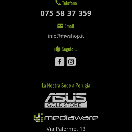
Telefono

notified-Notify_Cat_None
075 58 37 359
perf_*
Email

pum-*
info@mwshop.it
SL_GWPT_Show_Hide_tmp
Seguici…

SL_wptGlobTipTmp
Facebook
Instagram
SLO_G_WPT_TO
SLO_GWPT_Show_Hide_tmp
La Nostra Sede a Perugia
Mediaware
SLO_wptGlobTipTmp
ssm_au_c
uaval
Via Palermo, 13
wpc*