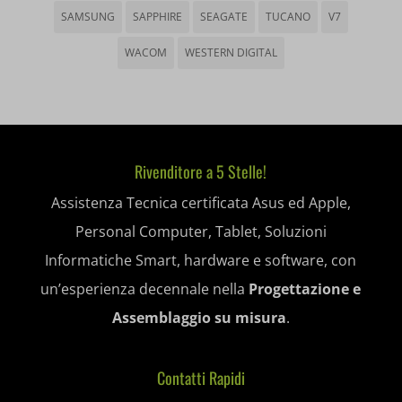
wp-settings-time-*
SAMSUNG
SAPPHIRE
SEAGATE
TUCANO
V7
appval
WACOM
WESTERN DIGITAL
mhcookie
entval
et-editing-post-*
et-recommend-sync-post-*
Rivenditore a 5 Stelle!
et-saved-post*
Assistenza Tecnica certificata Asus ed Apple,
et-saving-post-*
Personal Computer, Tablet, Soluzioni
ext_name
Informatiche Smart, hardware e software, con
un’esperienza decennale nella
Progettazione e
i18next
Assemblaggio su misura
.
litespeed_qc_hide_banner
mjx.menu
Contatti Rapidi