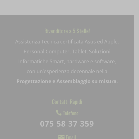
ext_name
i18next
Rivenditore a 5 Stelle!
litespeed_qc_hide_banner
Assistenza Tecnica certificata Asus ed Apple,
mjx.menu
Personal Computer, Tablet, Soluzioni
notified-Notify_Cat_None
Informatiche Smart, hardware e software,
perf_*
con un’esperienza decennale nella
Progettazione e Assemblaggio su misura
.
pum-*
SL_GWPT_Show_Hide_tmp
Contatti Rapidi
SL_wptGlobTipTmp
Telefono

075 58 37 359
SLO_G_WPT_TO
Email

SLO_GWPT_Show_Hide_tmp