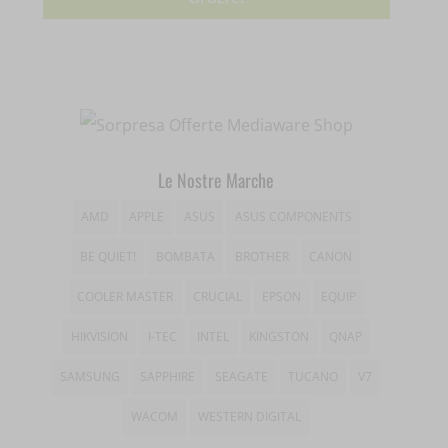
wordpress_logged_in_*
tk_*r
__wpkreporterwid_
wordpress_test_cookie
tk_ai
_dd_s
wp_woocommerce_session_*
_gd*
wp-settings-*
amp_*
Le Nostre Marche
wp-settings-time-*
appval
AMD
APPLE
ASUS
ASUS COMPONENTS
mhcookie
entval
BE QUIET!
BOMBATA
BROTHER
CANON
et-editing-post-*
COOLER MASTER
CRUCIAL
EPSON
EQUIP
et-recommend-sync-post-*
HIKVISION
I-TEC
INTEL
KINGSTON
QNAP
et-saved-post*
SAMSUNG
SAPPHIRE
SEAGATE
TUCANO
V7
et-saving-post-*
WACOM
WESTERN DIGITAL