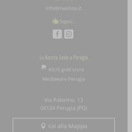
info@mwshop.it
SLO_wptGlobTipTmp
Seguici…

ssm_au_c
Facebook
Instagram
uaval
wpc*
La Nostra Sede a Perugia
Mediaware
Via Palermo, 13
06124 Perugia (PG)
Vai alla Mappa
