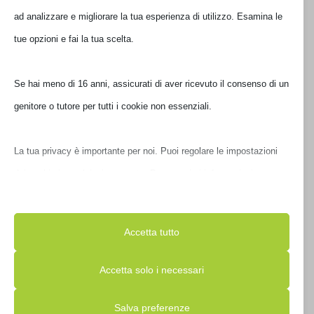
ad analizzare e migliorare la tua esperienza di utilizzo. Esamina le
tue opzioni e fai la tua scelta.
CASE ATX COOLER MASTER MASTERBOX Q300P NERO
MCB-Q300P-KANN-S02
Se hai meno di 16 anni, assicurati di aver ricevuto il consenso di un
genitore o tutore per tutti i cookie non essenziali.
€
82,00
IVA inclusa
Non disponibile
La tua privacy è importante per noi. Puoi regolare le impostazioni
dei cookie in qualsiasi momento. Per maggiori informazioni su
come utilizziamo i dati, leggi la nostra politica sulla privacy. Puoi
modificare le tue preferenze in qualsiasi momento facendo clic sul
Accetta tutto
pulsante delle impostazioni qui sotto.
Accetta solo i necessari
Nota che, se scegli di disabilitare alcuni tipi di cookie, questo
Salva preferenze
potrebbe influire sulla tua esperienza del sito e sui servizi che