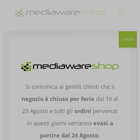
Products
CHIUDI
search
Home
/
HARDWARE E
SOFTWARE
/
COMPONENTI PER PC
/
SCHEDE
VIDEO
/
SCHEDE VIDEO
/ SCHEDA VIDEO VGA
ASUS AMD RADEON TUF-RX9070XT-O16G-
Si comunica ai gentili clienti che il
GAMING 90YV0L70-M0NA00
negozio è chiuso per ferie
dal 10 al
23 Agosto e tutti gli
ordini
pervenuti
in questi giorni verranno
evasi a
partire dal 24 Agosto
.