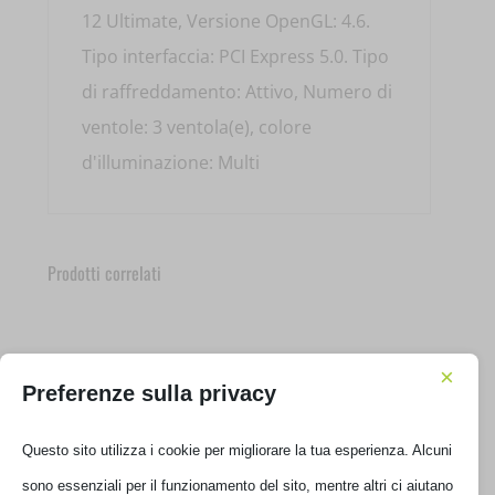
12 Ultimate, Versione OpenGL: 4.6.
Tipo interfaccia: PCI Express 5.0. Tipo
di raffreddamento: Attivo, Numero di
ventole: 3 ventola(e), colore
d'illuminazione: Multi
Prodotti correlati
×
Preferenze sulla privacy
Questo sito utilizza i cookie per migliorare la tua esperienza. Alcuni
sono essenziali per il funzionamento del sito, mentre altri ci aiutano