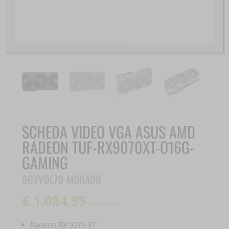
SCHEDA VIDEO VGA ASUS AMD
RADEON TUF-RX9070XT-O16G-
GAMING
90YV0L70-M0NA00
€
1.084,99
IVA inclusa
Radeon RX 9070 XT