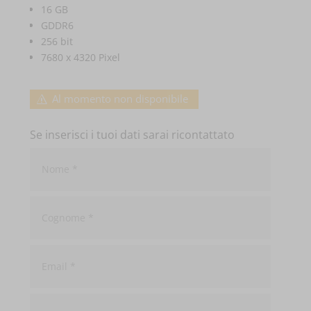
16 GB
GDDR6
256 bit
7680 x 4320 Pixel
Al momento non disponibile
Se inserisci i tuoi dati sarai ricontattato
Nome
*
Cognome
*
Email
*
Telefono