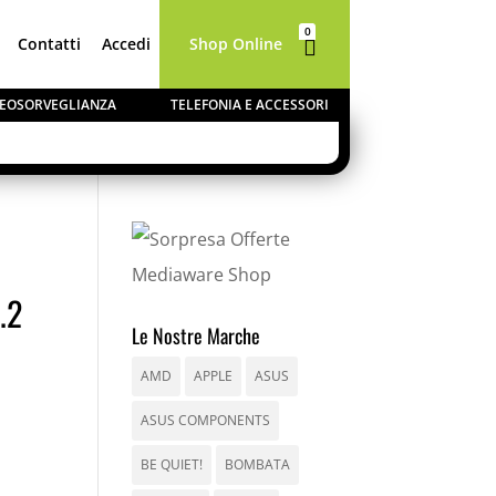
0
Contatti
Accedi
Shop Online

Elementi
IDEOSORVEGLIANZA
TELEFONIA E ACCESSORI
CHIUDI
dal 10 al
.2
o
evasi a
Le Nostre Marche
AMD
APPLE
ASUS
ASUS COMPONENTS
BE QUIET!
BOMBATA