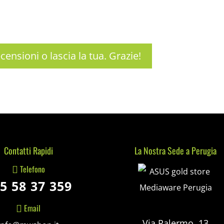
censioni o lascia la tua. Grazie!
Contatti Rapidi
La Nostra Sede a Perugia
Mediaware
Telefono

5 58 37 359
Email

Via Palermo, 13
info@mwshop.it