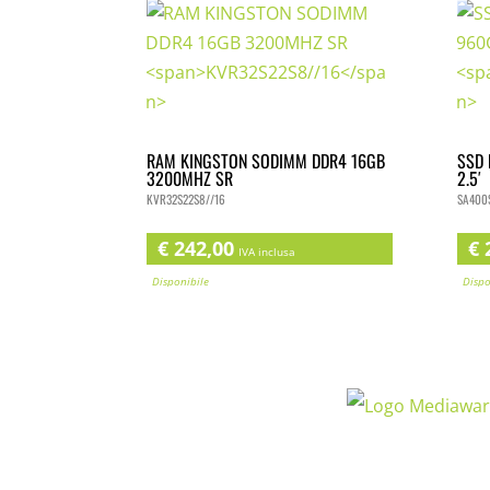
RAM KINGSTON SODIMM DDR4 16GB
SSD 
3200MHZ SR
2.5′
KVR32S22S8//16
SA400S
€
242,00
€
2
IVA inclusa
Disponibile
Dispon