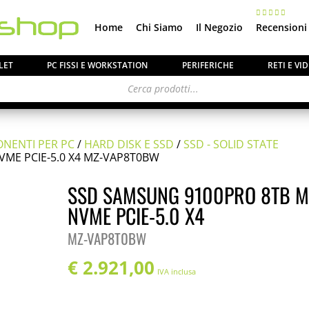
Home
Chi Siamo
Il Negozio
Recensioni
LET
PC FISSI E WORKSTATION
PERIFERICHE
RETI E V
NENTI PER PC
/
HARD DISK E SSD
/
SSD - SOLID STATE
VME PCIE-5.0 X4 MZ-VAP8T0BW
ca ai gentili clienti che il
negozio è chiuso per ferie
SSD SAMSUNG 9100PRO 8TB M
o e tutti gli
ordini
pervenuti in questi giorni verrann
NVME PCIE-5.0 X4
partire dal 24 Agosto
.
MZ-VAP8T0BW
€
2.921,00
IVA inclusa