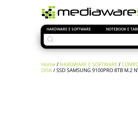
HARDWARE E SOFTWARE
NOTEBOOK E TAB
Products
search
Home
/
HARDWARE E SOFTWARE
/
COMPO
DISK
/ SSD SAMSUNG 9100PRO 8TB M.2 N
Si comuni
23 Agost