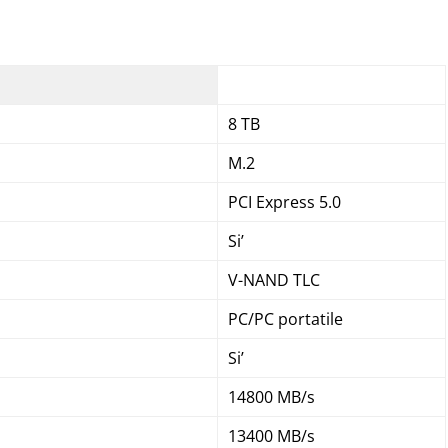
8 TB
M.2
PCI Express 5.0
Si’
V-NAND TLC
PC/PC portatile
Si’
14800 MB/s
13400 MB/s