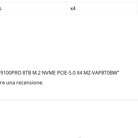
s
x4
 9100PRO 8TB M.2 NVME PCIE-5.0 X4
MZ-VAP8T0BW
”
re una recensione.