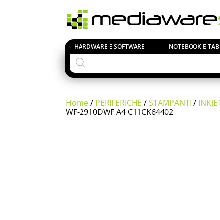
HARDWARE E SOFTWARE
NOTEBOOK E TAB
Products
search
Home
/
PERIFERICHE
/
STAMPANTI
/
INKJE
WF-2910DWF A4 C11CK64402