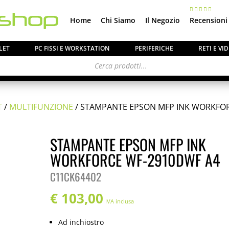
Home
Chi Siamo
Il Negozio
Recensioni
LET
PC FISSI E WORKSTATION
PERIFERICHE
RETI E V
T
/
MULTIFUNZIONE
/ STAMPANTE EPSON MFP INK WORKFO
STAMPANTE EPSON MFP INK
WORKFORCE WF-2910DWF A4
C11CK64402
€
103,00
IVA inclusa
Ad inchiostro