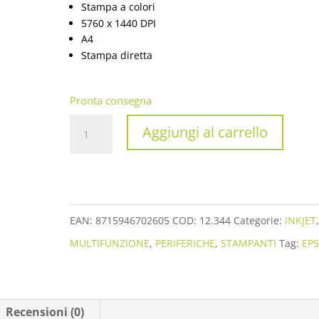
Stampa a colori
5760 x 1440 DPI
A4
Stampa diretta
Pronta consegna
STAMPANTE
Aggiungi al carrello
EPSON
MFP
INK
WORKFORCE
EAN:
8715946702605
COD:
12.344
Categorie:
INKJET
WF-
MULTIFUNZIONE
,
PERIFERICHE
,
STAMPANTI
Tag:
EP
2910DWF
A4
C11CK64402
Recensioni (0)