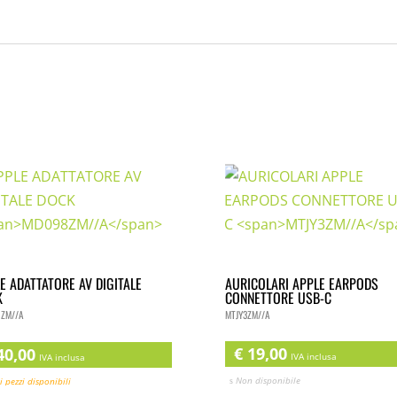
AURICOLARI APPLE EARPODS
E ADATTATORE AV DIGITALE
CONNETTORE USB-C
K
MTJY3ZM//A
ZM//A
€
19,00
0,00
IVA inclusa
IVA inclusa
Non disponibile
i pezzi disponibili