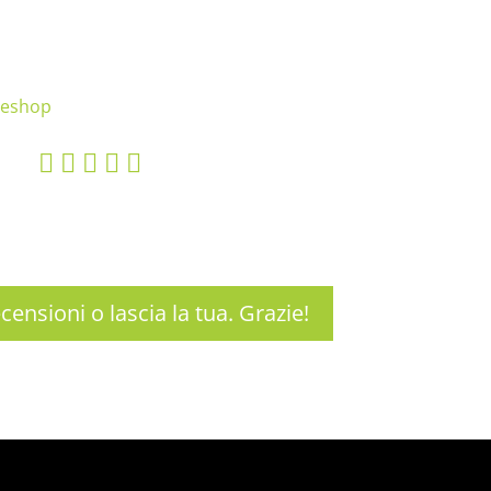
    
ecensioni o lascia la tua. Grazie!