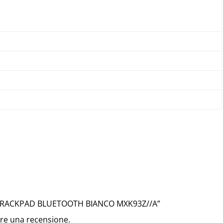
C TRACKPAD BLUETOOTH BIANCO
MXK93Z//A
”
re una recensione.