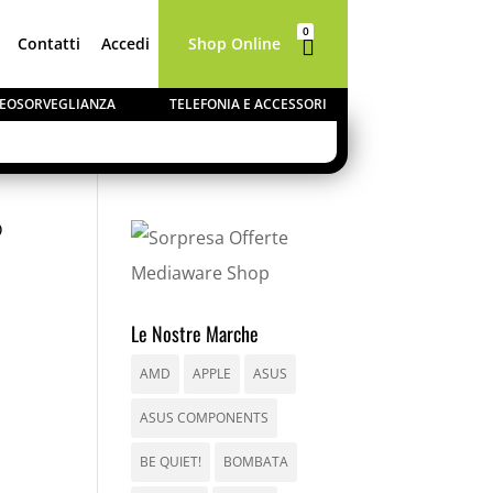
0
Contatti
Accedi
Shop Online

Elementi
IDEOSORVEGLIANZA
TELEFONIA E ACCESSORI
D
Le Nostre Marche
AMD
APPLE
ASUS
ASUS COMPONENTS
BE QUIET!
BOMBATA