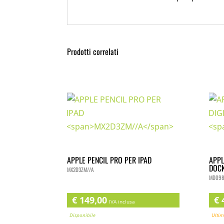
Prodotti correlati
APPLE PENCIL PRO PER IPAD
APPL
DOC
MX2D3ZM//A
MD098
€
149,00
€
4
IVA inclusa
Disponibile
Ultim