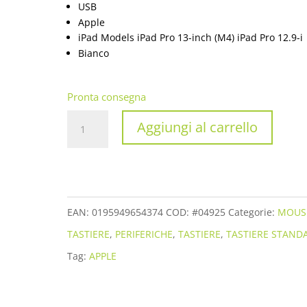
USB
Apple
iPad Models iPad Pro 13-inch (M4) iPad Pro 12.9-i
Bianco
Pronta consegna
APPLE
Aggiungi al carrello
MAGIC
TRACKPAD
BLUETOOTH
BIANCO
EAN:
0195949654374
COD:
#04925
Categorie:
MOUS
MXK93Z//A
TASTIERE
,
PERIFERICHE
,
TASTIERE
,
TASTIERE STAND
quantità
Tag:
APPLE